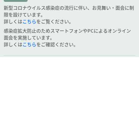
新型コロナウイルス感染症の流行に伴い、お見舞い・面会に制
限を設けています。
詳しくは
こちら
をご覧ください。
感染症拡大防止のためスマートフォンやPCによるオンライン
面会を実施しています。
詳しくは
こちら
をご確認ください。
入院のご案内
お見舞い・面会につきまして
リモート面会＆メッセージサービス
代表電話番号
0256-88-5521
よくあるご質問と回答
お問い合わせ